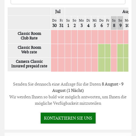
Jul
Aug
Do
Fr
Sa
So
Mo
Di
Mi
Do
Fr
Sa
So
Mo
D
30
31
1
2
3
4
5
6
7
8
9
10
1
Classic Room
Club Rate
Classic Room
Web rate
Camera Classic
Insured prepaid rate
Senden Sie dennoch eine Anfrage für die Daten
8 August - 9
August (1 Nächt)
Wir werden Ihnen so bald wie möglich antworten, um Ihnen die
mögliche Verfügbarkeit mitzuteilen
KONTAKTIEREN SIE UNS