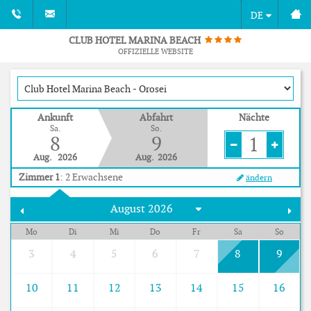
DE
CLUB HOTEL MARINA BEACH
OFFIZIELLE WEBSITE
Ankunft
Abfahrt
Nächte
Sa.
So.
8
9
1
Aug.
2026
Aug.
2026
Zimmer 1
:
2
Erwachsene
ändern
Mo
Di
Mi
Do
Fr
Sa
So
3
4
5
6
7
8
9
10
11
12
13
14
15
16