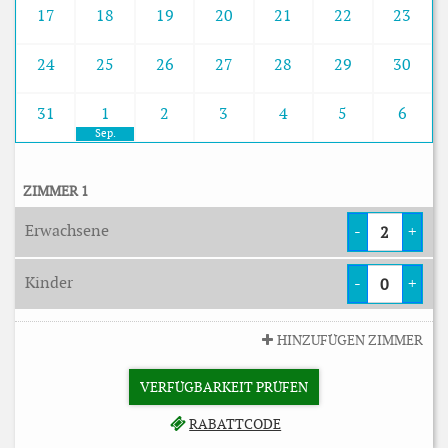
17
18
19
20
21
22
23
24
25
26
27
28
29
30
31
1
2
3
4
5
6
Sep.
ZIMMER 1
Erwachsene
-
+
Kinder
-
+
HINZUFÜGEN ZIMMER
VERFÜGBARKEIT PRÜFEN
RABATTCODE